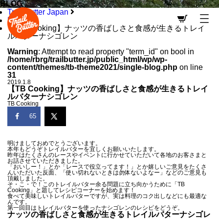
BLOG
Trail Butter Japan
BLOG
【TB Cooking】ナッツの香ばしさと食感が生きるトレイ
ルバターナシゴレン
Warning
: Attempt to read property "term_id" on bool in
/home/rbrg/trailbutter.jp/public_html/wp/wp-
content/themes/tb-theme2021/single-blog.php
on line
31
2019.1.8
【TB Cooking】ナッツの香ばしさと食感が生きるトレイ
ルバターナシゴレン
TB Cooking
65
明けましておめでとうございます。
本年もどうぞトレイルバターを宜しくお願いいたします。
昨年はたくさんのレースやイベントに行かせていただいて各地のお客さまと
お話させていただきました。
「おいしー！」とか「レースで役立ってます！」とか嬉しいご意見をたくさ
んいただいた反面、「使い切れないときは勿体ないよなー」などのご意見も
頂戴しました。
そ・こ・で！このトレイルバター余る問題に立ち向かうために「TB
Cooking」と題してレシピコーナーを始めます！
食べて美味しいトレイルバターですが、実は料理のコク出しなどにも最適な
んです。
第一回目はトレイルバターを使ったナシゴレンのレシピをどうぞ。
ナッツの香ばしさと食感が生きるトレイルバターナシゴレ