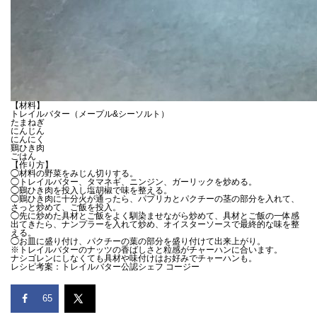
【材料】
トレイルバター（メープル&シーソルト）
たまねぎ
にんじん
にんにく
鷄ひき肉
ごはん
【作り方】
◯材料の野菜をみじん切りする。
◯トレイルバター、タマネギ、ニンジン、ガーリックを炒める。
◯鷄ひき肉を投入し塩胡椒で味を整える。
◯鷄ひき肉に十分火が通ったら、パプリカとパクチーの茎の部分を入れて、
さっと炒めて、ご飯を投入。
◯先に炒めた具材とご飯をよく馴染ませながら炒めて、具材とご飯の一体感
出てきたら、ナンプラーを入れて炒め、オイスターソースで最終的な味を整
える。
◯お皿に盛り付け、パクチーの葉の部分を盛り付けて出来上がり。
※トレイルバターのナッツの香ばしさと粒感がチャーハンに合います。
ナシゴレンにしなくても具材や味付けはお好みでチャーハンも。
レシピ考案：トレイルバター公認シェフ コージー
65