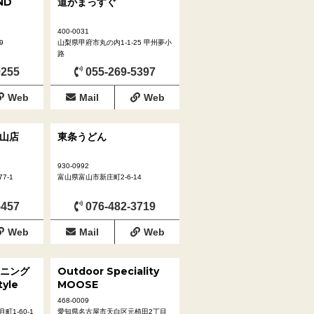
ND
道がまっすぐ
400-0031
9
山梨県甲府市丸の内1-1-25 甲州夢小
路
9255
055-269-5397
Web
Mail
Web
富山店
東条うどん
930-0992
7-1
富山県富山市新庄町2-6-14
5457
076-482-3719
Web
Mail
Web
ニング
Outdoor Speciality
yle
MOOSE
468-0009
1-60-1
愛知県名古屋市天白区元植田2丁目