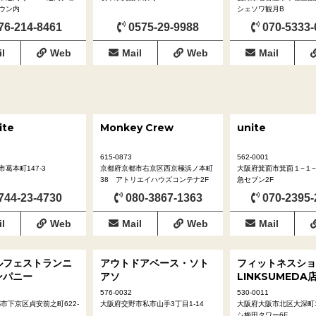
ウン内
シェソワ観月B
76-214-8461
0575-29-9988
070-5333-
l
Web
Mail
Web
Mail
ite
Monkey Crew
unite
615-0873
562-0001
葛本町147-3
京都府京都市右京区西京極浜ノ本町
大阪府箕面市箕面１−１
38 アトリエイハウズコンテナ2F
急セブン2F
744-23-4730
080-3867-1363
070-2395-
l
Web
Mail
Web
Mail
ルフェストランニ
アウトドアベース・ソト
フィットネスショ
ンパニー
アソ
LINKSUMEDA
576-0032
530-0011
市下京区貞安前之町622-
大阪府交野市私市山手3丁目1-14
大阪府大阪市北区大深町1
シ梅田タワー6F