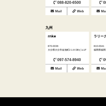
088-820-6500
0
Mail
Web
Mai
九州
rnke
ラリー
870-0036
810-0041
大分県大分市金池町2-1-8 DBビル1F
福岡県福岡市
097-574-8940
0
Mail
Web
Mai