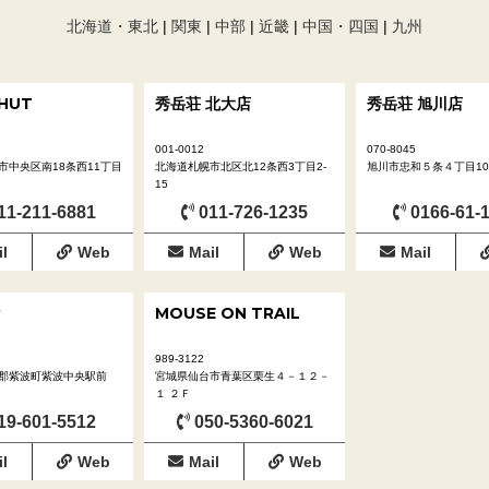
北海道・東北
|
関東
|
中部
|
近畿
|
中国・四国
|
九州
 HUT
秀岳荘 北大店
秀岳荘 旭川店
001-0012
070-8045
市中央区南18条西11丁目
北海道札幌市北区北12条西3丁目2-
旭川市忠和５条４丁目10-
15
11-211-6881
011-726-1235
0166-61-
l
Web
Mail
Web
Mail
MOUSE ON TRAIL
989-3122
郡紫波町紫波中央駅前
宮城県仙台市青葉区栗生４－１２－
１ ２Ｆ
19-601-5512
050-5360-6021
l
Web
Mail
Web