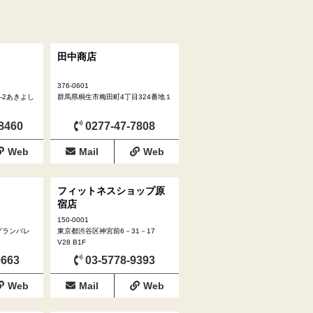
田中商店
376-0601
-2あきよし
群馬県桐生市梅田町4丁目324番地１
8460
0277-47-7808
Web
Mail
Web
フィットネスショップ原
宿店
150-0001
グランバレ
東京都渋谷区神宮前6－31－17
V28 B1F
0663
03-5778-9393
Web
Mail
Web