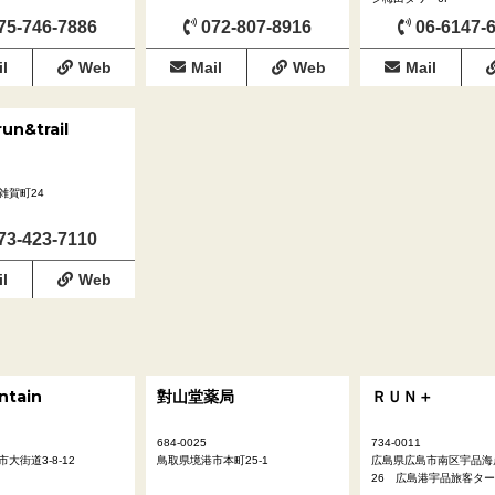
75-746-7886
072-807-8916
06-6147-
l
Web
Mail
Web
Mail
run&trail
雑賀町24
73-423-7110
l
Web
ntain
對山堂薬局
ＲＵＮ＋
684-0025
734-0011
大街道3-8-12
鳥取県境港市本町25-1
広島県広島市南区宇品海岸1
26 広島港宇品旅客ター