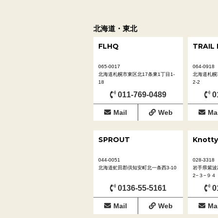
北海道・東北
FLHQ
TRAIL
065-0017
064-0918
北海道札幌市東区北17条東1丁目1-
北海道札幌
18
2-2
011-769-0489
0
Mail
Web
Mai
SPROUT
Knotty
044-0051
028-3318
北海道虻田郡倶知安町北一条西3-10
岩手県紫波
2−３−９４
0136-55-5161
0
Mail
Web
Mai