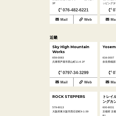
3F
ッピングタ
076-482-6221
0
Mail
Web
Mai
近畿
Sky High Mountain
Yosem
Works
659-0083
634-0007
兵庫県芦屋市西山町11-6 2F
奈良県橿原市
0797-34-3299
0
Mail
Web
Mai
ROCK STEPPERS
トレイ
ングカ
579-8013
600-8031
大阪府東大阪市西石切町4-1-39
京都府 京都
B1