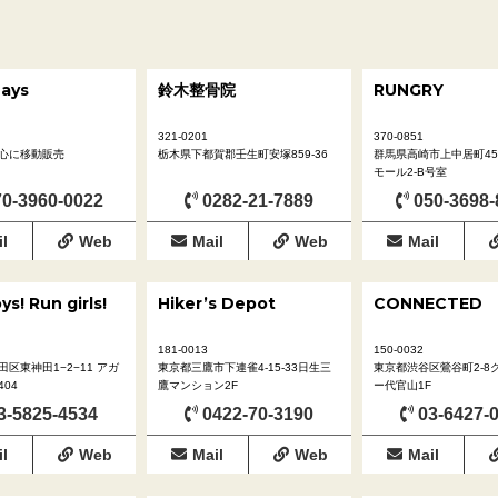
ays
鈴木整骨院
RUNGRY
321-0201
370-0851
心に移動販売
栃木県下都賀郡壬生町安塚859-36
群馬県高崎市上中居町45
モール2-B号室
0-3960-0022
0282-21-7889
050-3698-
l
Web
Mail
Web
Mail
s! Run girls!
Hiker’s Depot
CONNECTED
181-0013
150-0032
区東神田1−2−11 アガ
東京都三鷹市下連雀4-15-33日生三
東京都渋谷区鶯谷町2-8
04
鷹マンション2F
ー代官山1F
3-5825-4534
0422-70-3190
03-6427-
l
Web
Mail
Web
Mail