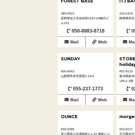
FOREST BASE
ITJ BA
385-0022
410-2416
長野県佐久市岩村田3162-43柳沢ビ
静岡県伊豆市
ル101
050-8883-8718
0
Mail
Web
Mai
SUNDAY
STORE 
holida
400-0043
951-8116
山梨県甲府市国母1-19-9
新潟県新潟
186-4 2階
055-237-1773
0
Mail
Web
Mai
OUNCE
morge
930-0086
920-8217
富山県富山市鹿島町1-1-15 鹿島ビル
石川県金沢