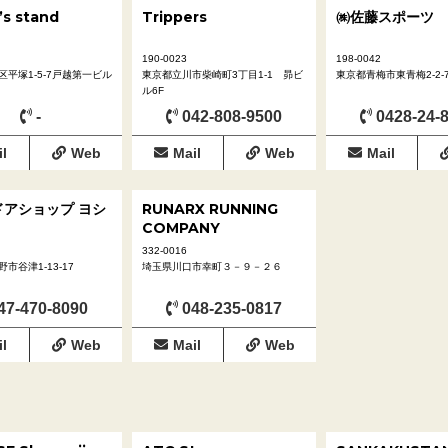
’s stand
Trippers
㈱佐藤スポーツ
190-0023
198-0042
平塚1-5-7戸越第一ビル
東京都立川市柴崎町3丁目1-1 昴ビ
東京都青梅市東青梅2-2-
ル6F
-
042-808-9500
0428-24-
l
Web
Mail
Web
Mail
ドアショップ ヨシ
RUNARX RUNNING
COMPANY
332-0016
市谷津1-13-17
埼玉県川口市幸町３－９－２６
47-470-8090
048-235-0817
l
Web
Mail
Web