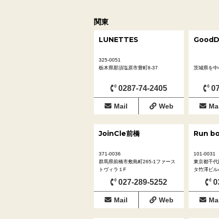
関東
LUNETTES
GoodD
325-0051
栃木県那須塩原市豊町8-37
茨城県を中
0287-74-2405
07
Mail
Web
Mai
JoinCle前橋
Run boy
371-0036
101-0031
群馬県前橋市敷島町265-1ファース
東京都千代田
トヴィラ１F
タ竹澤ビル4
027-289-5252
0
Mail
Web
Mai