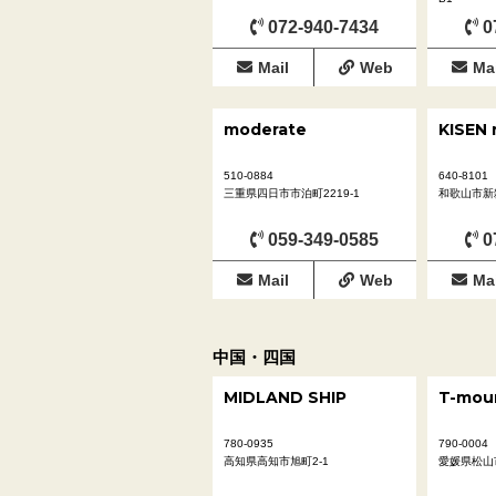
072-940-7434
0
Mail
Web
Mai
moderate
KISEN 
510-0884
640-8101
三重県四日市市泊町2219-1
和歌山市新
059-349-0585
0
Mail
Web
Mai
中国・四国
MIDLAND SHIP
T-mou
780-0935
790-0004
高知県高知市旭町2-1
愛媛県松山市