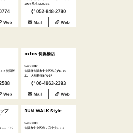
1904番地 MOOSE
0774
052-848-2780
Web
Mail
Web
oxtos 長堀橋店
542-0082
−４５箕面阪
大阪府大阪市中央区島之内1-19-
21 大和長堀ビル1F
2588
06-4963-2393
Web
Mail
Web
ップ
RUN-WALK Style
店
540-0003
-1ヨドバ
大阪市中央区森ノ宮中央1-3-1