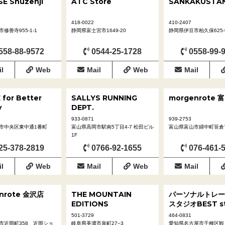
SE Shuzenji
ATC Store
SANKAKUSTA
418-0022
410-2407
修善寺955-1-1
静岡県富士宮市1649-20
静岡県伊豆市柏久保625-
558-88-9572
0544-25-1728
0558-99-
l
Web
Mail
Web
Mail
for Better
SALLYS RUNNING
morgenrote 
y
DEPT.
933-0871
939-2753
市中央区東中通1番町
富山県高岡市駅南5丁目4-7 松田ビル
富山県富山市婦中町笹倉7
1F
25-378-2819
0766-92-1655
076-461-
l
Web
Mail
Web
Mail
nrote 金沢店
THE MOUNTAIN
パーソナルトレー
EDITIONS
スタジオBEST st
501-3729
464-0831
市近岡町358 近岡ショ
岐阜県美濃市泉町27−3
愛知県名古屋市千種区観月町