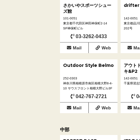
さかいやスポーツシュー
drifter
ズ館
101-0051
142-0051
東京都千代田区神田神保町2-14
東京都品川区
SP神保町ビル
202号
03-3262-0433
Mail
Web
Mai
Outdoor Style Belmo
アウト
キ&P2
252-0303
142-0051
神奈川県相模原市南区相模大野8-4-
千葉県習志野
10 サウスフロント相模大野ビル3F
042-767-2721
0
Mail
Web
Mai
中部